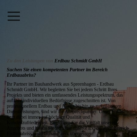
Zu den Leistungen von
Erdbau Schmidt GmbH
Suchen Sie einen kompetenten Partner im Bereich
Erdbauabriss?
Ihr Partner im Bauhandwerk aus Spreenhagen - Erdbau
Schmidt GmbH. Wir begleiten Sie bei jedem Schritt Ihres
Projekts und bieten ein umfassendes Leistungsspektrum, das
auf Ihre individuellen Bedürfnisse zugeschnitten ist. Von
professionellem Erdbau und Abriss bis hin zu zuverlässigen
Dienstleistungen, sind wir Ihr Ansprechpartner. Unser Fokus
liegt dabei immer auf höchster Qualität und
Kundenzufriedenheit. Entdecken Sie die Vielfalt unseres
Angebots und lassen Sie sich von unserer Expertise im Bereich
Erdbauabriss und Bauhandwerk überzeugen.