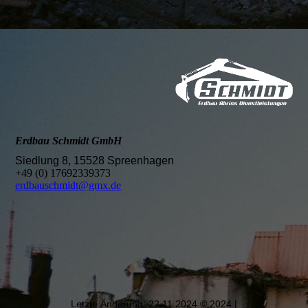
Erdbau Schmidt GmbH
Siedlung 8, 15528 Spreenhagen
+49 (0) 17692339373
erdbauschmidt@gmx.de
Letzte Änderung: 22.11.2024 © 2024 |